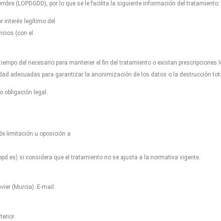
mbre (LOPDGDD), por lo que se le facilita la siguiente información del tratamiento:
 interés legítimo del
icios (con el
empo del necesario para mantener el fin del tratamiento o existan prescripciones 
dad adecuadas para garantizar la anonimización de los datos o la destrucción to
 obligación legal.
de limitación u oposición a
d.es) si considera que el tratamiento no se ajusta a la normativa vigente.
er (Murcia). E-mail:
erior.