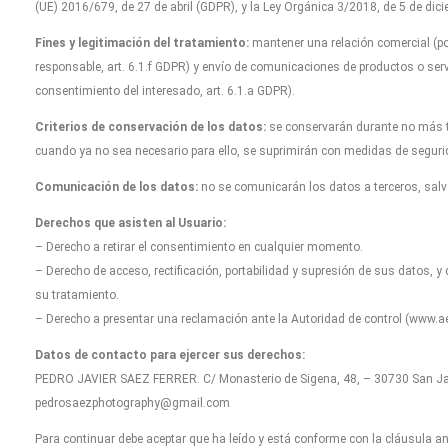
(UE) 2016/679, de 27 de abril (GDPR), y la Ley Orgánica 3/2018, de 5 de dicie
Fines y legitimación del tratamiento:
mantener una relación comercial (por
responsable, art. 6.1.f GDPR) y envío de comunicaciones de productos o serv
consentimiento del interesado, art. 6.1.a GDPR).
Criterios de conservación de los datos:
se conservarán durante no más ti
cuando ya no sea necesario para ello, se suprimirán con medidas de seguri
Comunicación de los datos:
no se comunicarán los datos a terceros, salvo
Derechos que asisten al Usuario:
– Derecho a retirar el consentimiento en cualquier momento.
– Derecho de acceso, rectificación, portabilidad y supresión de sus datos, y 
su tratamiento.
– Derecho a presentar una reclamación ante la Autoridad de control (www.aep
Datos de contacto para ejercer sus derechos:
PEDRO JAVIER SAEZ FERRER. C/ Monasterio de Sigena, 48, – 30730 San Javi
pedrosaezphotography@gmail.com
Para continuar debe aceptar que ha leído y está conforme con la cláusula ant