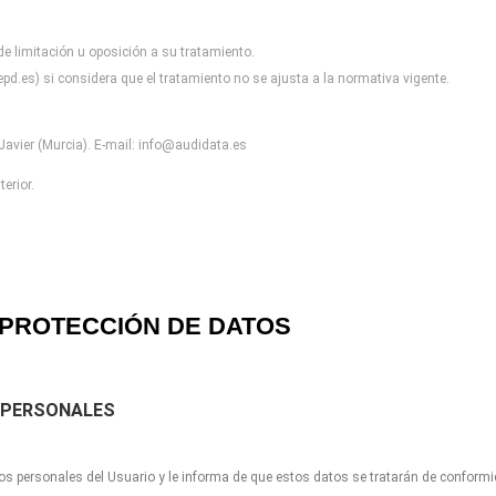
 de limitación u oposición a
su tratamiento.
pd.es) si considera que el
tratamiento no se ajusta a la normativa vigente.
avier (Murcia). E-mail:
info@audidata.es
erior.
PROTECCIÓN DE DATOS
 PERSONALES
os personales del Usuario y le informa de que estos datos se tratarán de conform