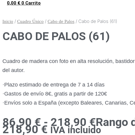
0,00
€
0
Carrito
/
/
/ Cabo de Palos (61)
Inicio
Cuadro Único
Cabo de Palos
CABO DE PALOS (61)
Cuadro de madera con foto en alta resolución, bastido
del autor.
·Plazo estimado de entrega de 7 a 14 días
·Gastos de envío 8€, gratis a partir de 120€
·Envíos solo a España (excepto Baleares, Canarias, Ceu
86,90
€
-
218,90
€
Rango d
218,90 €
IVA incluido