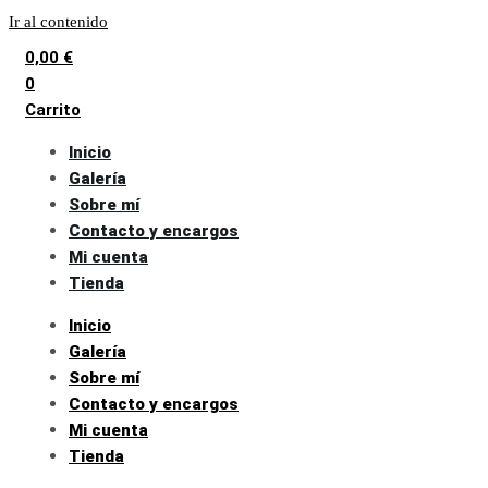
Ir al contenido
0,00
€
0
Carrito
Inicio
Galería
Sobre mí
Contacto y encargos
Mi cuenta
Tienda
Inicio
Galería
Sobre mí
Contacto y encargos
Mi cuenta
Tienda