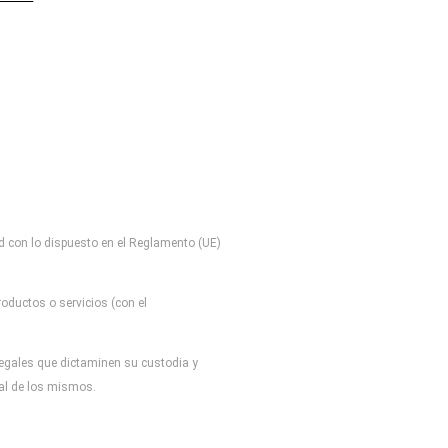
d con lo dispuesto en el Reglamento (UE)
oductos o servicios (con el
 legales que dictaminen su custodia y
tal de los mismos.