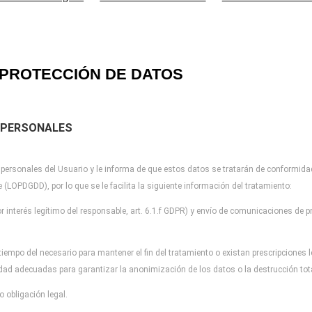
PROTECCIÓN DE DATOS
 PERSONALES
 personales del Usuario y
le informa de que estos datos se tratarán de conformida
re (LOPDGDD), por lo que
se le facilita la siguiente información del tratamiento:
r interés legítimo del
responsable, art. 6.1.f GDPR) y envío de comunicaciones de pr
tiempo del necesario para
mantener el fin del tratamiento o existan prescripciones
idad adecuadas para garantizar la
anonimización de los datos o la destrucción to
 obligación legal.