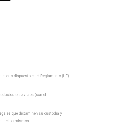
d con lo dispuesto en el Reglamento (UE)
oductos o servicios (con el
 legales que dictaminen su custodia y
tal de los mismos.