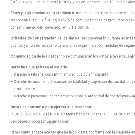
(UE) 2016/679, de 27 de abril (GDPR), y la Ley Orgánica 3/2018, de 5 de dicie
Fines y legitimación del tratamiento:
mantener una relación comercial (por
responsable, art. 6.1.f GDPR) y envío de comunicaciones de productos o serv
consentimiento del interesado, art. 6.1.a GDPR).
Criterios de conservación de los datos:
se conservarán durante no más ti
cuando ya no sea necesario para ello, se suprimirán con medidas de seguri
Comunicación de los datos:
no se comunicarán los datos a terceros, salvo
Derechos que asisten al Usuario:
– Derecho a retirar el consentimiento en cualquier momento.
– Derecho de acceso, rectificación, portabilidad y supresión de sus datos, y 
su tratamiento.
– Derecho a presentar una reclamación ante la Autoridad de control (www.aep
Datos de contacto para ejercer sus derechos:
PEDRO JAVIER SAEZ FERRER. C/ Monasterio de Sigena, 48, – 30730 San Javi
pedrosaezphotography@gmail.com
Para continuar debe aceptar que ha leído y está conforme con la cláusula ant