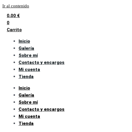
Ir al contenido
0,00
€
0
Carrito
Inicio
Galería
Sobre mí
Contacto y encargos
Mi cuenta
Tienda
Inicio
Galería
Sobre mí
Contacto y encargos
Mi cuenta
Tienda