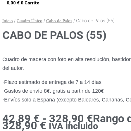
0,00
€
0
Carrito
/
/
/ Cabo de Palos (55)
Inicio
Cuadro Único
Cabo de Palos
CABO DE PALOS (55)
Cuadro de madera con foto en alta resolución, bastido
del autor.
·Plazo estimado de entrega de 7 a 14 días
·Gastos de envío 8€, gratis a partir de 120€
·Envíos solo a España (excepto Baleares, Canarias, Ceu
42,89
€
-
328,90
€
Rango d
328,90 €
IVA incluido