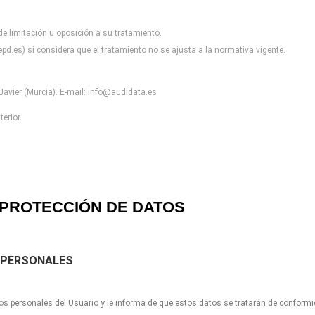
 de limitación u oposición a
su tratamiento.
pd.es) si considera que el
tratamiento no se ajusta a la normativa vigente.
avier (Murcia). E-mail:
info@audidata.es
erior.
PROTECCIÓN DE DATOS
 PERSONALES
os personales del Usuario y le informa de que estos datos se tratarán de conform