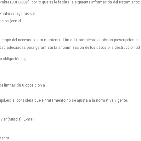
mbre (LOPDGDD), por lo que se le facilita la siguiente información del tratamiento:
 interés legítimo del
icios (con el
empo del necesario para mantener el fin del tratamiento o existan prescripciones 
dad adecuadas para garantizar la anonimización de los datos o la destrucción to
 obligación legal.
de limitación u oposición a
d.es) si considera que el tratamiento no se ajusta a la normativa vigente.
er (Murcia). E-mail:
erior.