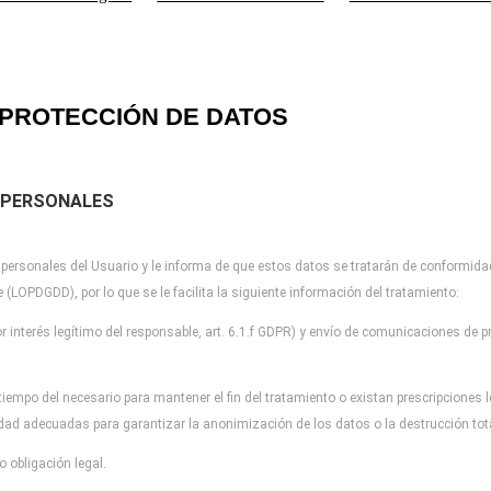
PROTECCIÓN DE DATOS
 PERSONALES
 personales del Usuario y
le informa de que estos datos se tratarán de conformida
re (LOPDGDD), por lo que
se le facilita la siguiente información del tratamiento:
r interés legítimo del
responsable, art. 6.1.f GDPR) y envío de comunicaciones de pr
tiempo del necesario para
mantener el fin del tratamiento o existan prescripciones
idad adecuadas para garantizar la
anonimización de los datos o la destrucción to
 obligación legal.