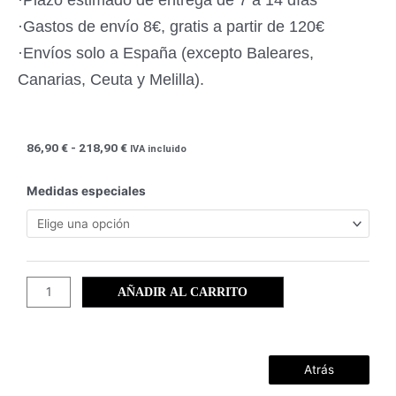
·Gastos de envío 8€, gratis a partir de 120€
·Envíos solo a España (excepto Baleares,
Canarias, Ceuta y Melilla).
Rango
86,90
€
-
218,90
€
IVA incluido
de
precios:
Cabo
Medidas especiales
desde
de
86,90 €
Palos
hasta
(47)
218,90 €
cantidad
AÑADIR AL CARRITO
Atrás