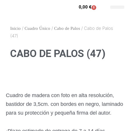
Ir
0,00
€
0
Carrito
al
Contacto y enca
Mi cuenta
contenido
/
/
/ Cabo de Palos
Inicio
Cuadro Único
Cabo de Palos
(47)
CABO DE PALOS (47)
Cuadro de madera con foto en alta resolución,
bastidor de 3,5cm. con bordes en negro, laminado
para su protección y pequeña firma del autor.
·Plazo estimado de entrega de 7 a 14 días