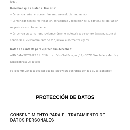
legal.
Derechos que asisten al Usuario:
– Derecho a retirar el consentimiento en cualquier momento.
– Derecho de acceso, rectificación, portabilidad y supresión de sus datos, y de limitación
u oposición a
su tratamiento.
– Derecho a presentar una reclamación ante la Autoridad de control (www.aepd.es) si
considera que el
tratamiento no se ajusta a la normativa vigente.
Datos de contacto para ejercer sus derechos:
AUDIDATA SISTEMAS, S.L.. C/ Párroco Cristóbal Balaguer, 13, – 30730 San Javier (Murcia).
E-mail:
info@audidata.es
Para continuar debe aceptar que ha leído y está conforme con la cláusula anterior.
PROTECCIÓN DE DATOS
CONSENTIMIENTO
PARA EL TRATAMIENTO DE
DATOS PERSONALES