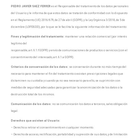
PEDRO JAVIER SAEZ FERRER
es el Responsable del tratamiento de los datos personales
del Usuario y le informa de que estos datos se tratarán de conformidad con lo dispuesto
en el Reglamento (UE) 2016/679, de 27 de abril (GDPR), y la Ley Orgánica 3/2018, de 5 de
diciembre (LOPDGDD), por lo que se le facilita la siguiente información del tratamiento:
Fines y legitimación del tratamiento:
mantener una relación comercial (por interés
legítimo del
responsable, art. 6.1.f GDPR) y envío de comunicaciones de productos o servicios (con el
consentimiento del interesado, art. 6.1.a GDPR).
Criterios de conservación de los datos:
se conservarán durante no más tiempo del
necesario para mantener el fin del tratamiento o existan prescripciones legales que
dictaminen su custodia y cuando ya no sea necesario para ello, se suprimirán con
medidas de seguridad adecuadas para garantizar la anonimización de los datos o la
destrucción total de los mismos.
Comunicación de los datos:
no se comunicarán los datos a terceros, salvo obligación
legal.
Derechos que asisten al Usuario:
– Derecho a retirar el consentimiento en cualquier momento.
– Derecho de acceso, rectificación, portabilidad y supresión de sus datos, y de limitación