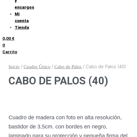
y
encargos
Mi
cuenta
Tienda
0,00
€
0
Carrito
/
/
/ Cabo de Palos (40)
Inicio
Cuadro Único
Cabo de Palos
CABO DE PALOS (40)
Cuadro de madera con foto en alta resolución,
bastidor de 3,5cm. con bordes en negro,
laminado para su protección y pequeña firma del