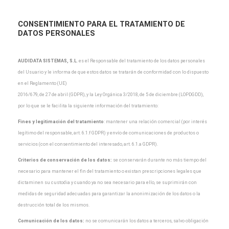
CONSENTIMIENTO PARA EL TRATAMIENTO DE
DATOS PERSONALES
AUDIDATA SISTEMAS, S.L
.
es el Responsable del tratamiento de los datos personales
del Usuario y
le informa de que estos datos se tratarán de conformidad con lo dispuesto
en el Reglamento (UE)
2016/679, de 27 de abril (GDPR), y la Ley Orgánica 3/2018, de 5 de diciembre (LOPDGDD),
por lo que
se le facilita la siguiente información del tratamiento:
Fines y legitimación del tratamiento
: mantener una relación comercial (por interés
legítimo del
responsable, art. 6.1.f GDPR) y envío de comunicaciones de productos o
servicios (con el
consentimiento del interesado, art. 6.1.a GDPR).
Criterios de conservación de los datos:
se conservarán durante no más tiempo del
necesario para
mantener el fin del tratamiento o existan prescripciones legales que
dictaminen su custodia y cuando
ya no sea necesario para ello, se suprimirán con
medidas de seguridad adecuadas para garantizar la
anonimización de los datos o la
destrucción total de los mismos.
Comunicación de los datos:
no se comunicarán los datos a terceros, salvo obligación