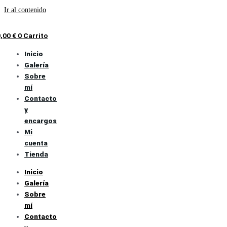
Ir al contenido
0,00
€
0
Carrito
Inicio
Galería
Sobre
mí
Contacto
y
encargos
Mi
cuenta
Tienda
Inicio
Galería
Sobre
mí
Contacto