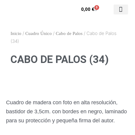
Ir
0
Carrito
0,00
€
al
contenido
Contacto y enca
Mi cuenta
/
/
/ Cabo de Palos
Inicio
Cuadro Único
Cabo de Palos
(34)
CABO DE PALOS (34)
Cuadro de madera con foto en alta resolución,
bastidor de 3,5cm. con bordes en negro, laminado
para su protección y pequeña firma del autor.