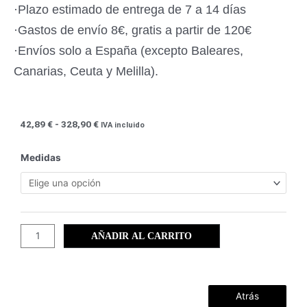
·Plazo estimado de entrega de 7 a 14 días
·Gastos de envío 8€, gratis a partir de 120€
·Envíos solo a España (excepto Baleares,
Canarias, Ceuta y Melilla).
Rango
42,89
€
-
328,90
€
IVA incluido
de
precios:
Cabo
Medidas
desde
de
42,89 €
Palos
hasta
(34)
328,90 €
cantidad
AÑADIR AL CARRITO
Atrás