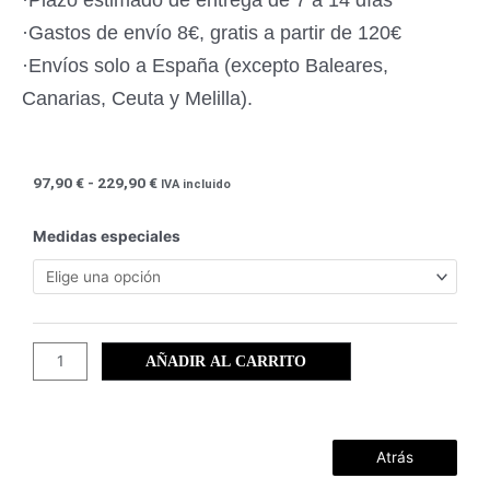
·Gastos de envío 8€, gratis a partir de 120€
·Envíos solo a España (excepto Baleares,
Canarias, Ceuta y Melilla).
Rango
97,90
€
-
229,90
€
IVA incluido
de
precios:
Cabo
Medidas especiales
desde
de
97,90 €
Palos
hasta
(08)
229,90 €
cantidad
AÑADIR AL CARRITO
Atrás