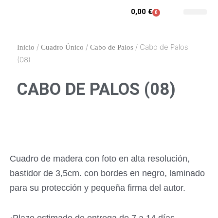
Ir
0,00
€
0
Carrito
al
Contacto y enca
Mi cuenta
contenido
/
/
/ Cabo de Palos
Inicio
Cuadro Único
Cabo de Palos
(08)
CABO DE PALOS (08)
Cuadro de madera con foto en alta resolución,
bastidor de 3,5cm. con bordes en negro, laminado
para su protección y pequeña firma del autor.
·Plazo estimado de entrega de 7 a 14 días