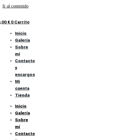
Ir al contenido
0,00
€
0
Carrito
Inicio
Galería
Sobre
mí
Contacto
y
encargos
Mi
cuenta
Tienda
Inicio
Galería
Sobre
mí
Contacto