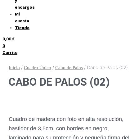
y
encargos
Mi
cuenta
Tienda
0,00
€
0
Carrito
/
/
/ Cabo de Palos (02)
Inicio
Cuadro Único
Cabo de Palos
CABO DE PALOS (02)
Cuadro de madera con foto en alta resolución,
bastidor de 3,5cm. con bordes en negro,
laminado para su protección y pequeña firma del