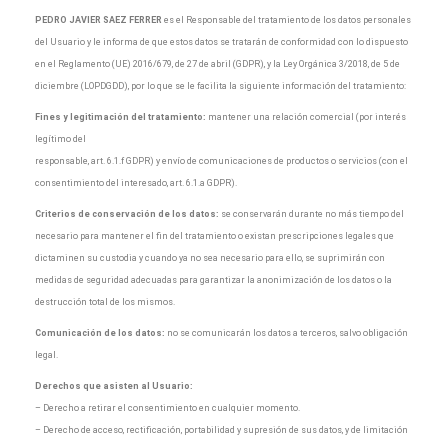
PEDRO JAVIER SAEZ FERRER
es el Responsable del tratamiento de los datos personales
del Usuario y le informa de que estos datos se tratarán de conformidad con lo dispuesto
en el Reglamento (UE) 2016/679, de 27 de abril (GDPR), y la Ley Orgánica 3/2018, de 5 de
diciembre (LOPDGDD), por lo que se le facilita la siguiente información del tratamiento:
Fines y legitimación del tratamiento:
mantener una relación comercial (por interés
legítimo del
responsable, art. 6.1.f GDPR) y envío de comunicaciones de productos o servicios (con el
consentimiento del interesado, art. 6.1.a GDPR).
Criterios de conservación de los datos:
se conservarán durante no más tiempo del
necesario para mantener el fin del tratamiento o existan prescripciones legales que
dictaminen su custodia y cuando ya no sea necesario para ello, se suprimirán con
medidas de seguridad adecuadas para garantizar la anonimización de los datos o la
destrucción total de los mismos.
Comunicación de los datos:
no se comunicarán los datos a terceros, salvo obligación
legal.
Derechos que asisten al Usuario:
– Derecho a retirar el consentimiento en cualquier momento.
– Derecho de acceso, rectificación, portabilidad y supresión de sus datos, y de limitación