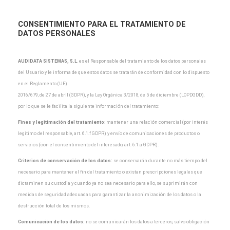
CONSENTIMIENTO PARA EL TRATAMIENTO DE
DATOS PERSONALES
AUDIDATA SISTEMAS, S.L
.
es el Responsable del tratamiento de los datos personales
del Usuario y
le informa de que estos datos se tratarán de conformidad con lo dispuesto
en el Reglamento (UE)
2016/679, de 27 de abril (GDPR), y la Ley Orgánica 3/2018, de 5 de diciembre (LOPDGDD),
por lo que
se le facilita la siguiente información del tratamiento:
Fines y legitimación del tratamiento
: mantener una relación comercial (por interés
legítimo del
responsable, art. 6.1.f GDPR) y envío de comunicaciones de productos o
servicios (con el
consentimiento del interesado, art. 6.1.a GDPR).
Criterios de conservación de los datos:
se conservarán durante no más tiempo del
necesario para
mantener el fin del tratamiento o existan prescripciones legales que
dictaminen su custodia y cuando
ya no sea necesario para ello, se suprimirán con
medidas de seguridad adecuadas para garantizar la
anonimización de los datos o la
destrucción total de los mismos.
Comunicación de los datos:
no se comunicarán los datos a terceros, salvo obligación