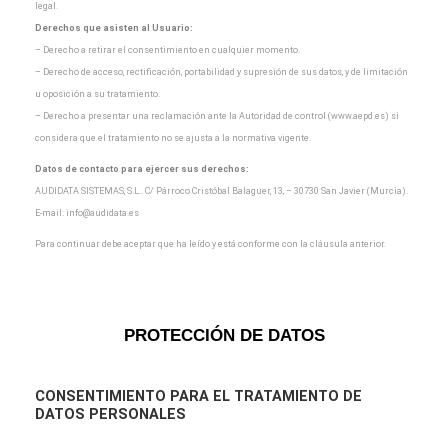
legal.
Derechos que asisten al Usuario:
– Derecho a retirar el consentimiento en cualquier momento.
– Derecho de acceso, rectificación, portabilidad y supresión de sus datos, y de limitación
u oposición a
su tratamiento.
– Derecho a presentar una reclamación ante la Autoridad de control (www.aepd.es) si
considera que el
tratamiento no se ajusta a la normativa vigente.
Datos de contacto para ejercer sus derechos:
AUDIDATA SISTEMAS, S.L.. C/ Párroco Cristóbal Balaguer, 13, – 30730 San Javier (Murcia).
E-mail:
info@audidata.es
Para continuar debe aceptar que ha leído y está conforme con la cláusula anterior.
PROTECCIÓN DE DATOS
CONSENTIMIENTO
PARA EL TRATAMIENTO DE
DATOS PERSONALES