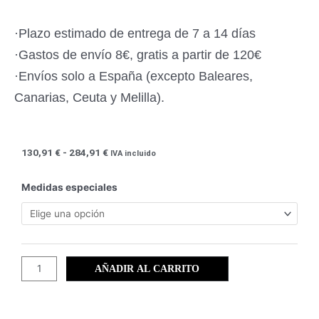
·Plazo estimado de entrega de 7 a 14 días
·Gastos de envío 8€, gratis a partir de 120€
·Envíos solo a España (excepto Baleares,
Canarias, Ceuta y Melilla).
Rango
130,91
€
-
284,91
€
IVA incluido
de
precios:
Almendros
Medidas especiales
desde
en
130,91 €
flor
hasta
(12)
284,91 €
cantidad
AÑADIR AL CARRITO