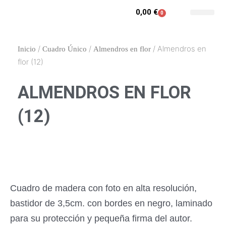
Ir
0,00
€
0
Carrito
al
Contacto y enca
Mi cuenta
contenido
/
/
/ Almendros en
Inicio
Cuadro Único
Almendros en flor
flor (12)
ALMENDROS EN FLOR
(12)
Cuadro de madera con foto en alta resolución,
bastidor de 3,5cm. con bordes en negro, laminado
para su protección y pequeña firma del autor.